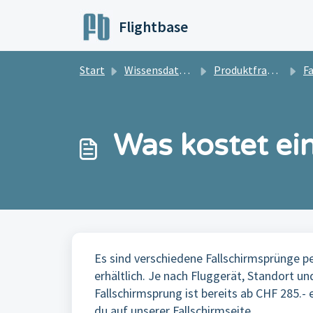
Zum hauptsächlichen Inhalt gehen
Flightbase
Start
Wissensdatenbank
Produktfragen
Fal
Was kostet ei
Es sind verschiedene Fallschirmsprünge p
erhältlich. Je nach Fluggerät, Standort un
Fallschirmsprung ist bereits ab CHF 285.- 
du auf unserer Fallschirmseite.